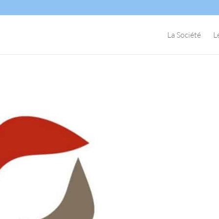
La Société
L