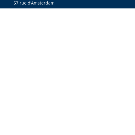
57 rue d’Amsterdam
75008 Paris
Antenne Marseillaise :
7 rue de la Paix Marcel Paul
13001 Marseille