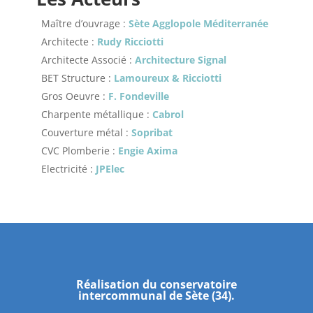
Maître d’ouvrage :
Sète Agglopole Méditerranée
Architecte :
Rudy Ricciotti
Architecte Associé :
Architecture Signal
BET Structure :
Lamoureux & Ricciotti
Gros Oeuvre :
F. Fondeville
Charpente métallique :
Cabrol
Couverture métal :
Sopribat
CVC Plomberie :
Engie Axima
Electricité :
JPElec
Réalisation du conservatoire
intercommunal de Sète (34).