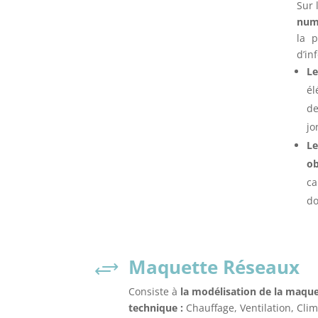
Sur 
num
la 
d’in
Le
él
de
jo
Le
ob
ca
do
Maquette Réseaux
+
Consiste à
la modélisation de la maqu
technique :
Chauffage, Ventilation, Clim