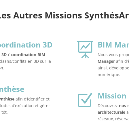
Les Autres Missions SynthésAr
oordination 3D
BIM Ma

 3D / coordination BIM
Nous vous pro
 clashs/conflits en 3D sur la
Manager
afin d’
on.
ainsi, développe
numérique.
ynthèse
Mission
Z
synthèse
afin d’identifier et
études d’exécution et gérer
Découvrez
nos 
 tôt.
architecturale
a
réseaux, réserva