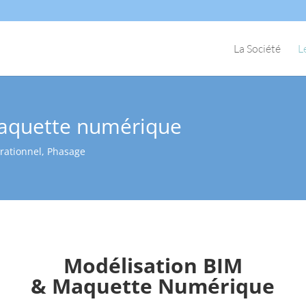
La Société
L
aquette numérique
rationnel, Phasage
Modélisation BIM
& Maquette Numérique