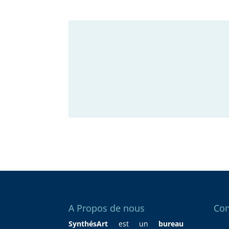
A Propos de nous
Con
SynthésArt
est un
bureau