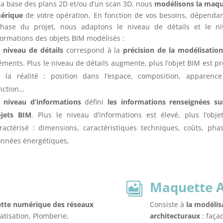
la base des plans 2D et/ou d’un scan 3D, nous
modélisons la maqu
érique
de votre opération. En fonction de vos besoins, dépenda
phase du projet, nous adaptons le niveau de détails et le ni
formations des objets BIM modélisés :
 niveau de détails
correspond à la
précision de la modélisatio
éments. Plus le niveau de détails augmente, plus l’objet BIM est p
 la réalité : position dans l’espace, composition, apparenc
nction…
 niveau d’informations
défini
les informations renseignées su
jets BIM
. Plus le niveau d’informations est élevé, plus l’obje
ractérisé : dimensions, caractéristiques techniques, coûts, pha
nnées énergétiques,
Maquette A

ette numérique des réseaux
Consiste à
la modélis
atisation, Plomberie,
architecturaux
: faça