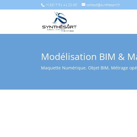
+(33) 9 51 41 20 38
contact@synthesart.fr
Modélisation BIM & M
Maquette Numérique, Objet BIM, Métrage opé