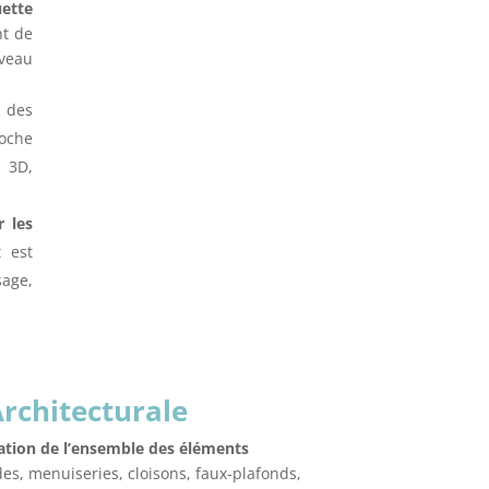
ette
nt de
veau
n
des
roche
e 3D,
r les
t est
sage,
rchitecturale
ation de l’ensemble des éléments
des, menuiseries, cloisons, faux-plafonds,