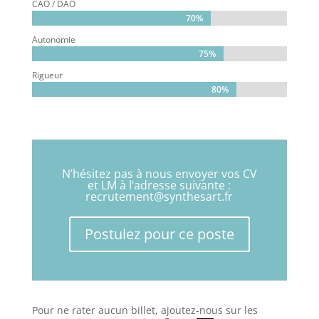
CAO / DAO
70%
70%
Autonomie
75%
75%
Rigueur
80%
80%
N’hésitez pas à nous envoyer vos CV
et LM à l’adresse suivante :
recrutement@synthesart.fr
Postulez pour ce poste
Pour ne rater aucun billet, ajoutez-nous sur les