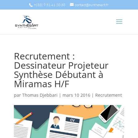
+(33) 9 51 41 20 38
contact@synthesart.fr
Recrutement :
Dessinateur Projeteur
Synthèse Débutant à
Miramas H/F
par
Thomas Djebbari
|
mars 10 2016
|
Recrutement