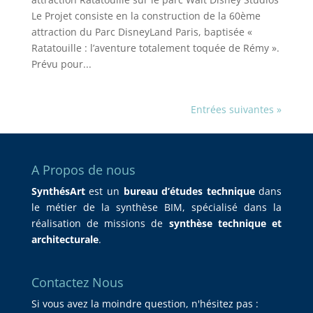
Le Projet consiste en la construction de la 60ème
attraction du Parc DisneyLand Paris, baptisée «
Ratatouille : l’aventure totalement toquée de Rémy ».
Prévu pour...
Entrées suivantes »
A Propos de nous
SynthésArt
est un
bureau d’études technique
dans
le métier de la synthèse BIM, spécialisé dans la
réalisation de missions de
synthèse technique et
architecturale
.
Contactez Nous
Si vous avez la moindre question, n'hésitez pas :